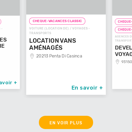
CHEQUE-VACANCES CLASSIC
CHEQUE-
VOITURE (LOCATION DE) / VOYAGES -
 -
CHEQUE
TRANSPORTS
AGENCES D
GES
LOCATION VANS
TRANSPOR
ME
AMÉNAGÉS
DEVEL
VOYA
20213 Penta Di Casinca
93150
avoir +
En savoir +
EN VOIR PLUS