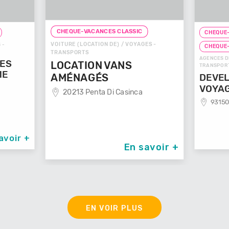
CHEQUE-VACANCES CLASSIC
QUE-VACANCES CLASSIC
E (LOCATION DE) / VOYAGES -
CHEQUE-VACANCES CONNECT
PORTS
AGENCES DE VOYAGES / VOYAGES -
ATION VANS
TRANSPORTS
ÉNAGÉS
DEVELOP'MENT'
213 Penta Di Casinca
VOYAGES
93150 Le Blanc Mesnil
En savoir +
En savo
EN VOIR PLUS