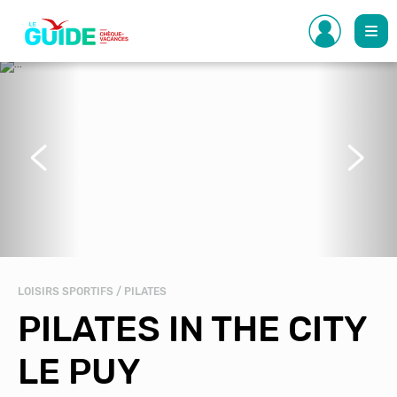
Aller
au
contenu
principal
Précédent
Suivant
LOISIRS SPORTIFS / PILATES
PILATES IN THE CITY
LE PUY