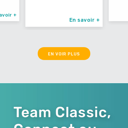
ir +
En savoir +
EN VOIR PLUS
Team Classic,