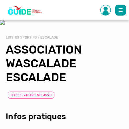
Aller
au
contenu
principal
LOISIRS SPORTIFS / ESCALADE
ASSOCIATION
WASCALADE
ESCALADE
CHEQUE-VACANCES CLASSIC
Infos pratiques