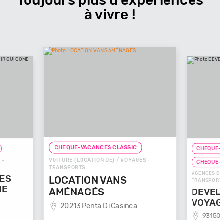
Toujours plus d’expériences
à vivre !
CHEQUE-VACANCES CLASSIC
CHEQUE-
VOITURE (LOCATION DE) / VOYAGES -
 -
CHEQUE
TRANSPORTS
AGENCES D
GES
LOCATION VANS
TRANSPOR
ME
AMÉNAGÉS
DEVEL
VOYA
20213 Penta Di Casinca
93150