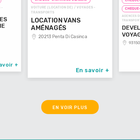
CHEQUE-
VOITURE (LOCATION DE) / VOYAGES -
 -
CHEQUE
TRANSPORTS
AGENCES D
GES
LOCATION VANS
TRANSPOR
ME
AMÉNAGÉS
DEVEL
VOYA
20213 Penta Di Casinca
93150
avoir +
En savoir +
EN VOIR PLUS