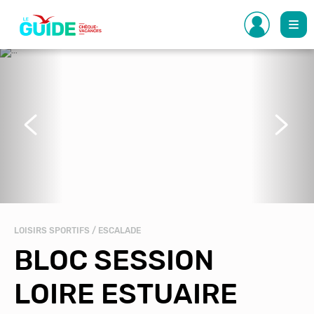
Aller
au
contenu
principal
Précédent
Suivant
LOISIRS SPORTIFS / ESCALADE
BLOC SESSION
LOIRE ESTUAIRE