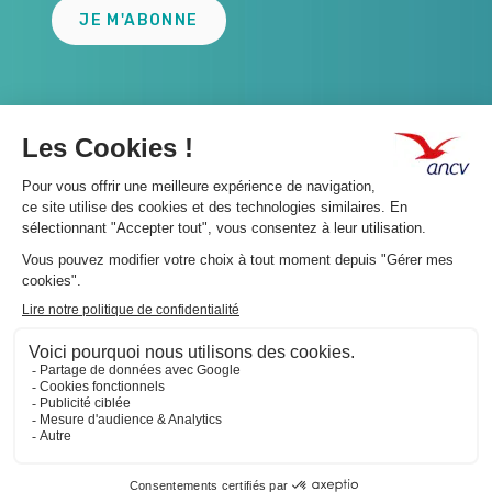
JE M'ABONNE
A propos 👇
Suivez-nous 👇
Infos légales 👇
Phishing : restez vigilants👇