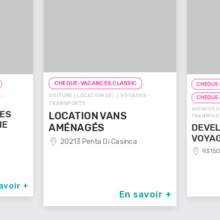
CHEQUE-VACANCES CLASSIC
CHEQUE-
VOITURE (LOCATION DE) / VOYAGES -
 -
CHEQUE
TRANSPORTS
AGENCES D
GES
LOCATION VANS
TRANSPOR
ME
AMÉNAGÉS
DEVEL
VOYA
20213 Penta Di Casinca
93150
avoir +
En savoir +