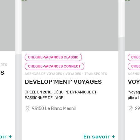
HEQUE-VACANCES CLASSIC
CHEQUE-VACANCES C
HEQUE-VACANCES CONNECT
CHEQUE-VACANCES C
ENCES DE VOYAGES / VOYAGES - TRANSPORTS
AGENCES DE VOYAGES / 
EVELOP'MENT' VOYAGES
VOYAGEZ VOS
ÉÉE EN 2018, L'ÉQUIPE DYNAMIQUE ET
"Voyagez vos rêves - L'
SSIONNÉE DE L'AGE
plie à tout
93150 Le Blanc Mesnil
29100 Poullan Su
En savoir +