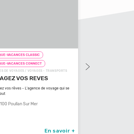
LASSIC
CHEQUE-VACANCES CLASSIC
ONNECT
CHEQUE-VACANCES CONNECT
VOYAGES - TRANSPORTS
ZOOS, RÉSERVES / ARTS - CULTURE - DÉCOUVE
 REVES
ZOOPARC DU CANNET DES
MAURES
agence de voyage qui se
Bénéficiant d'un climat typiquement
méditerranéen, Venez
r Mer
83340 Le Cannet Des Maures
En savoir +
En savo