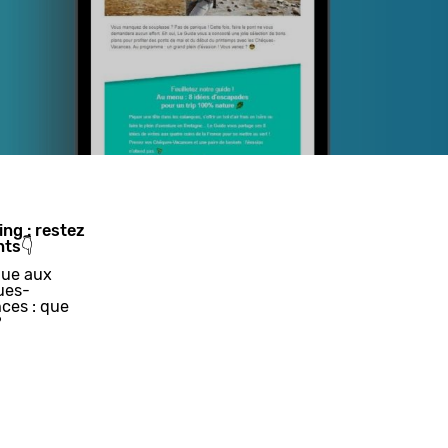
ing : restez
nts👇
ue aux
ues-
ces : que
?