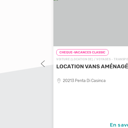
CHEQUE-VACANCES CLASSIC
C
SPORTS
VOITURE (LOCATION DE) / VOYAGES - TRANSPORTS
C
OCALE
LOCATION VANS AMÉNAGÉS
AG
D
20213 Penta Di Casinca
ocale,
CR
PA
avoir +
En savoir +