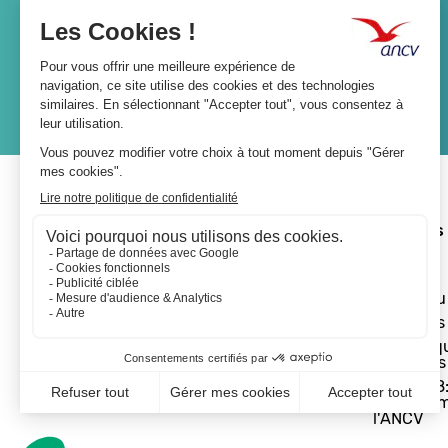
Lien
JE M'ABONNE
A propos 
L'ANCV
Le réseau
Les actus
Les Chèq
Vacances
Départ 18:
programm
l'ANCV