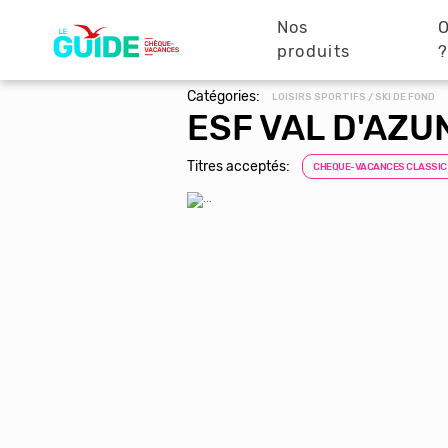
Navigation
Aller
au
Nos
O
principale
contenu
produits
principal
Catégories:
LOISIRS SPORTIFS / SKI DE FOND
ESF VAL D'AZU
Titres acceptés:
CHEQUE-VACANCES CLASSIC