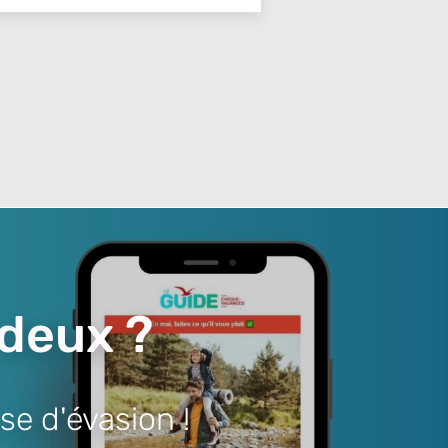
 deux ?
se d'évasion !