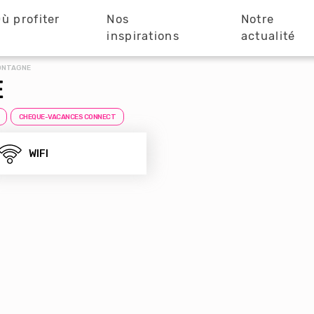
ù profiter
Nos
Notre
?
inspirations
actualité
MONTAGNE
E
CHEQUE-VACANCES CONNECT
WIFI