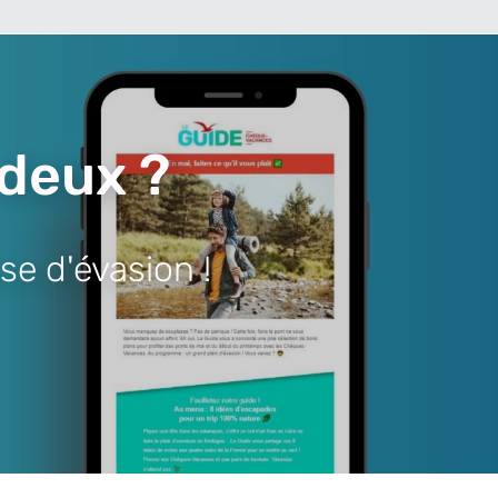
 deux ?
se d'évasion !