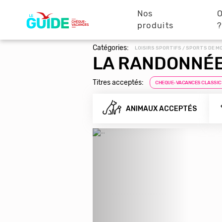
Navigation
Aller
au
Nos
O
principale
contenu
produits
principal
Catégories:
LOISIRS SPORTIFS / SPORTS DE 
LA RANDONNÉ
Titres acceptés:
CHEQUE-VACANCES CLASSIC
ANIMAUX ACCEPTÉS