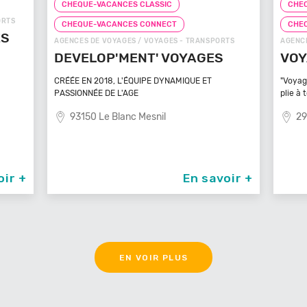
CHEQUE-VACANCES CLASSIC
CHEQ
CHEQUE-VACANCES CONNECT
CHE
TS
AGENCES DE VOYAGES / VOYAGES - TRANSPORTS
ZOOS, 
VOYAGEZ VOS REVES
ZOO
MA
"Voyagez vos rêves - L'agence de voyage qui se
plie à tout
Bénéfi
médite
29100 Poullan Sur Mer
83
oir +
En savoir +
EN VOIR PLUS