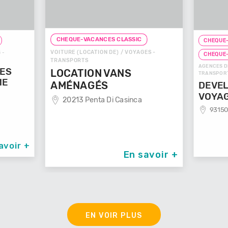
CHEQUE-VACANCES CLASSIC
CHEQUE-
VOITURE (LOCATION DE) / VOYAGES -
 -
CHEQUE
TRANSPORTS
AGENCES D
GES
LOCATION VANS
TRANSPOR
ME
AMÉNAGÉS
DEVEL
VOYA
20213 Penta Di Casinca
93150
avoir +
En savoir +
EN VOIR PLUS