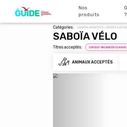
Navigation
Aller
au
Nos
O
principale
contenu
produits
principal
Catégories:
LOISIRS SPORTIFS / SPORTS DE 
SABOÏA VÉLO
Titres acceptés:
CHEQUE-VACANCES CLASSIC
ANIMAUX ACCEPTÉS