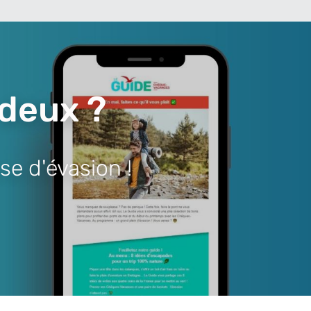
 deux ?
se d'évasion !