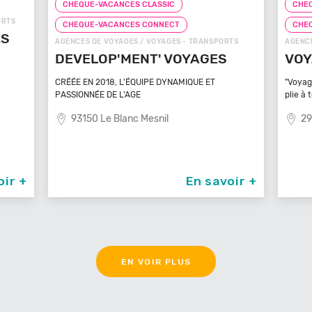
CHEQUE-VACANCES CLASSIC
CH
CHEQUE-VACANCES CONNECT
CH
ORTS
AGENCES DE VOYAGES / VOYAGES - TRANSPORTS
ZOOS,
S
VOYAGEZ VOS REVES
ZO
MA
"Voyagez vos rêves - L'agence de voyage qui se
plie à tout
Bénéf
médi
29100 Poullan Sur Mer
8
voir +
En savoir +
EN VOIR PLUS