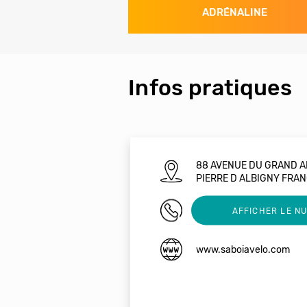
ADRÉNALINE
Infos pratiques
88 AVENUE DU GRAND A
PIERRE D ALBIGNY FRA
0675047846
AFFICHER LE N
www.saboiavelo.com