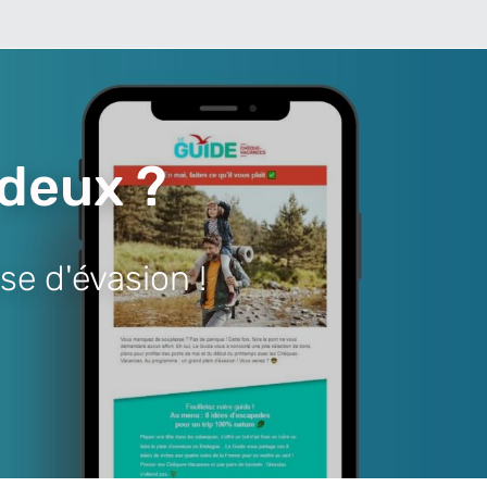
 deux ?
se d'évasion !