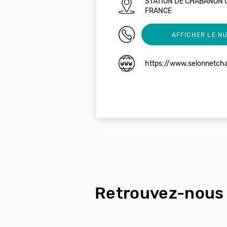
STATION DE CHABANON 
FRANCE
0492310622
AFFICHER LE N
https://www.selonnetch
Retrouvez-nous 