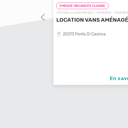
LASSIC
CHEQUE-VACANCES CLASSIC
 VOYAGES - TRANSPORTS
VOITURE (LOCATION DE) / VOYAGES - TRANSP
OYAGES LOCALE
LOCATION VANS AMÉNAG
20213 Penta Di Casinca
ende de voyages locale,
En savoir +
En sav