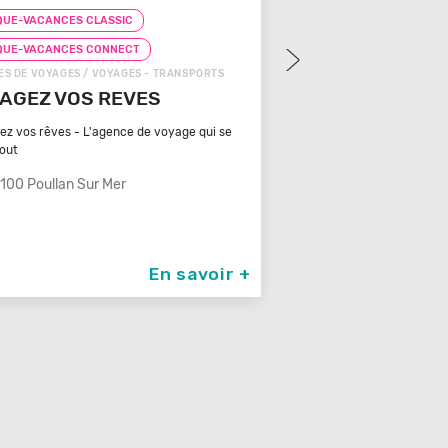
UE-VACANCES CLASSIC
CHEQUE-VACANCES CLAS
QUE-VACANCES CONNECT
CHEQUE-VACANCES CON
S DE VOYAGES / VOYAGES - TRANSPORTS
ZOOS, RÉSERVES / ARTS - C
AGEZ VOS REVES
ZOOPARC DU CA
MAURES
ez vos rêves - L'agence de voyage qui se
tout
Bénéficiant d'un climat ty
méditerranéen, Venez
100 Poullan Sur Mer
83340 Le Cannet De
En savoir +