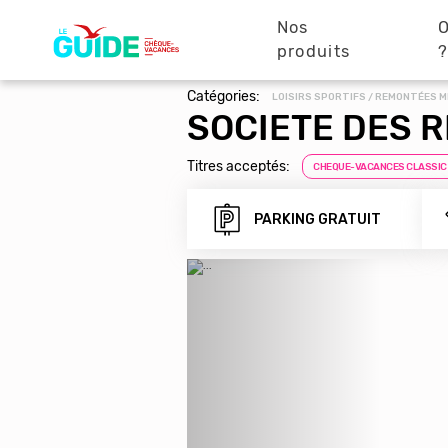
Navigation
Aller
au
Nos
O
principale
contenu
produits
principal
Catégories:
LOISIRS SPORTIFS / REMONTÉES 
SOCIETE DES R
Titres acceptés:
CHEQUE-VACANCES CLASSIC
PARKING GRATUIT