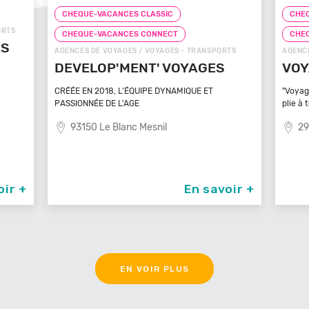
CHEQUE-VACANCES CLASSIC
CHEQ
ORTS
CHEQUE-VACANCES CONNECT
CHE
ÉS
AGENCES DE VOYAGES / VOYAGES - TRANSPORTS
AGENCE
DEVELOP'MENT' VOYAGES
VOY
CRÉÉE EN 2018, L'ÉQUIPE DYNAMIQUE ET
"Voyag
PASSIONNÉE DE L'AGE
plie à 
93150 Le Blanc Mesnil
29
oir +
En savoir +
EN VOIR PLUS