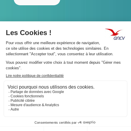
A propos 👇
Suivez-nous 👇
Infos légales 👇
Phishing : restez vigilants👇