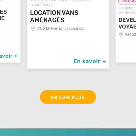
VOITURE (LOCATION DE) / VOYAGES -
 -
CHEQUE
TRANSPORTS
AGENCES D
GES
LOCATION VANS
TRANSPOR
ME
AMÉNAGÉS
DEVEL
VOYA
20213 Penta Di Casinca
93150
avoir +
En savoir +
EN VOIR PLUS