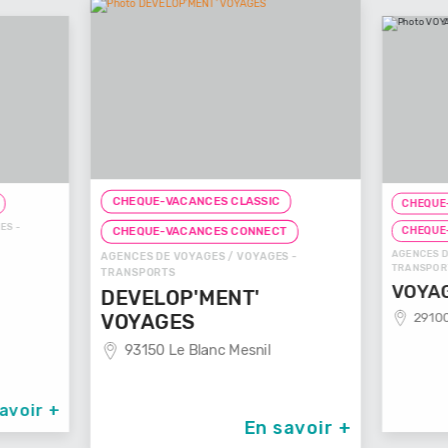
CHEQUE-VACANCES CLASSIC
CHEQUE-
ES -
CHEQUE
CHEQUE-VACANCES CONNECT
AGENCES D
AGENCES DE VOYAGES / VOYAGES -
TRANSPOR
TRANSPORTS
VOYAG
DEVELOP'MENT'
29100
VOYAGES
93150 Le Blanc Mesnil
avoir +
En savoir +