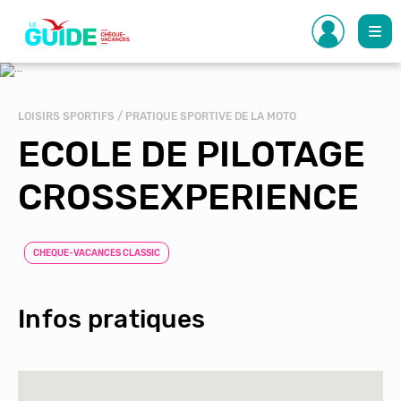
Aller
au
contenu
principal
LOISIRS SPORTIFS / PRATIQUE SPORTIVE DE LA MOTO
ECOLE DE PILOTAGE
CROSSEXPERIENCE
CHEQUE-VACANCES CLASSIC
Infos pratiques