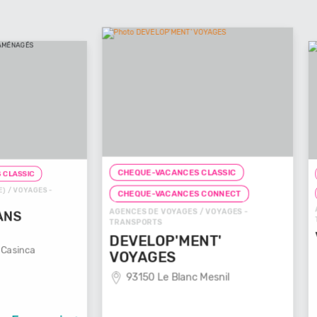
CHEQUE-VACANCES CLASSIC
CHEQUE-
ES -
CHEQUE
CHEQUE-VACANCES CONNECT
AGENCES D
AGENCES DE VOYAGES / VOYAGES -
TRANSPOR
TRANSPORTS
VOYAG
DEVELOP'MENT'
29100
VOYAGES
93150 Le Blanc Mesnil