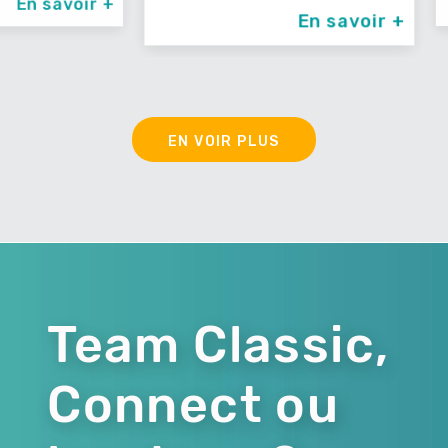
avoir +
En savoir +
EN VOIR PLUS
Team Classic,
Connect ou