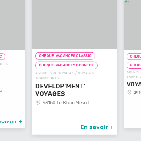
CHEQUE-VACANCES CLASSIC
CHEQUE-
ES -
CHEQUE
CHEQUE-VACANCES CONNECT
AGENCES D
AGENCES DE VOYAGES / VOYAGES -
TRANSPOR
TRANSPORTS
VOYAG
DEVELOP'MENT'
29100
VOYAGES
93150 Le Blanc Mesnil
avoir +
En savoir +