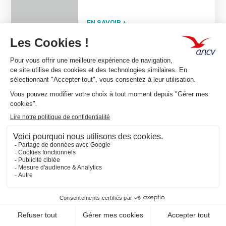
EN SAVOIR +
1
Team Classic,
Connect ou
les deux ?
Abonnez-vous à la