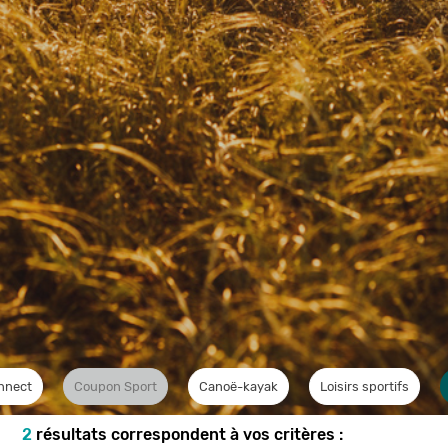
nnect
Coupon Sport
Canoë-kayak
Loisirs sportifs
2
résultats correspondent à vos critères :