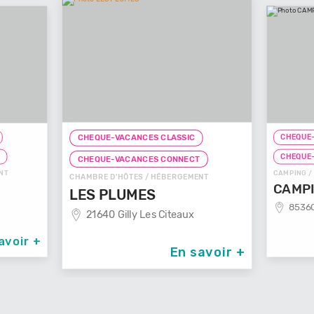
CHEQUE-
CHEQUE-VACANCES CLASSIC
T
CHEQUE
CHEQUE-VACANCES CONNECT
NT
CAMPING /
CHAMBRE D'HÔTES / HÉBERGEMENT
CAMPI
LES PLUMES
85360
21640 Gilly Les Citeaux
avoir +
En savoir +