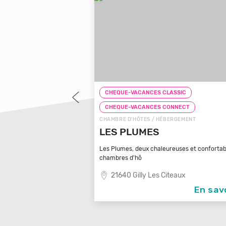
LASSIC
CHEQUE-VACANCES CLASSIC
CONNECT
CHEQUE-VACANCES CONNECT
BERGEMENT
CHAMBRE D'HÔTES / HÉBERGEMENT
 D'ARBOUSSE
LES PLUMES
usse ! Notre gîte et
Les Plumes, deux chaleureuses et confortab
chambres d'hô
u Gard
21640 Gilly Les Citeaux
En savoir +
En sav