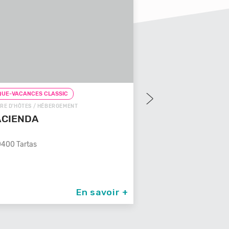
UE-VACANCES CLASSIC
CHEQUE-VACANCES CLAS
RE D'HÔTES / HÉBERGEMENT
CHEQUE-VACANCES CON
ACIENDA
GÎTE / HÉBERGEMENT
LES 3 CLEFS DE
400 Tartas
Un Véritable temple de dou
son spa
87260 St Jean Ligou
En savoir +