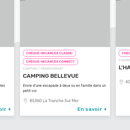
CHEQUE-VACANCES CLASSIC
CHEQ
CHAMB
CHEQUE-VACANCES CONNECT
L'H
CAMPING / HÉBERGEMENT
CAMPING BELLEVUE
40
les
Envie d'une escapade à deux ou en famille dans un
petit coi
85360 La Tranche Sur Mer
oir +
En savoir +