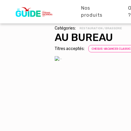
Navigation
Aller
au
Nos
O
principale
contenu
produits
principal
Catégories:
RESTAURATION / BRASSERIE
AU BUREAU
Titres acceptés:
CHEQUE-VACANCES CLASSIC