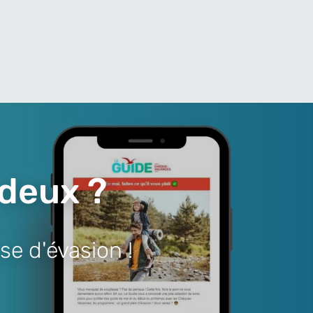
 deux ?
se d'évasion !