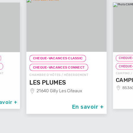
CHEQUE-
CHEQUE-VACANCES CLASSIC
T
CHEQUE
CHEQUE-VACANCES CONNECT
NT
CAMPING /
CHAMBRE D'HÔTES / HÉBERGEMENT
CAMPI
LES PLUMES
85360
21640 Gilly Les Citeaux
avoir +
En savoir +