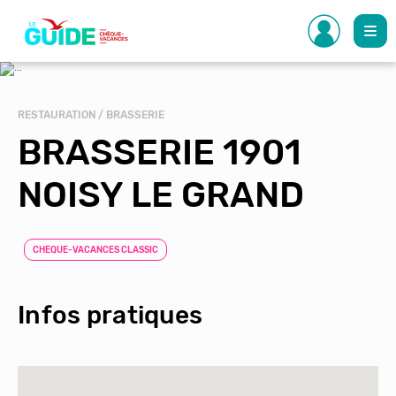
Aller
au
contenu
principal
RESTAURATION / BRASSERIE
BRASSERIE 1901
NOISY LE GRAND
CHEQUE-VACANCES CLASSIC
Infos pratiques