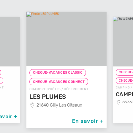
CHEQUE-
CHEQUE-VACANCES CLASSIC
T
CHEQUE
CHEQUE-VACANCES CONNECT
NT
CAMPING /
CHAMBRE D'HÔTES / HÉBERGEMENT
CAMPI
LES PLUMES
85360
21640 Gilly Les Citeaux
avoir +
En savoir +