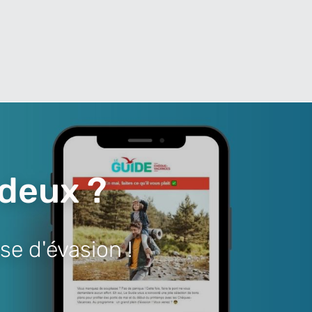
 deux ?
se d'évasion !