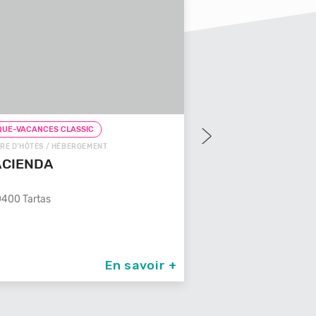
UE-VACANCES CLASSIC
CHEQUE-VACANCES CLAS
RE D'HÔTES / HÉBERGEMENT
CHEQUE-VACANCES CON
ACIENDA
GÎTE / HÉBERGEMENT
LES 3 CLEFS DE
400 Tartas
Un Véritable temple de dou
son spa
87260 St Jean Ligou
En savoir +