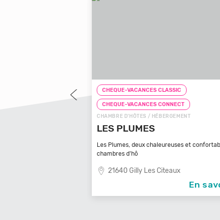
LASSIC
CHEQUE-VACANCES CLASSIC
CONNECT
CHEQUE-VACANCES CONNECT
BERGEMENT
CHAMBRE D'HÔTES / HÉBERGEMENT
 D'ARBOUSSE
LES PLUMES
usse ! Notre gîte et
Les Plumes, deux chaleureuses et confortab
chambres d'hô
u Gard
21640 Gilly Les Citeaux
En savoir +
En sav