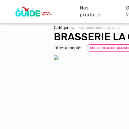
Navigation
Aller
au
Nos
O
principale
contenu
produits
principal
Catégories:
RESTAURATION / BRASSERIE
BRASSERIE LA
Titres acceptés:
CHEQUE-VACANCES CLASSIC