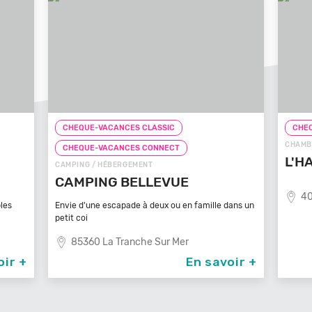
CHEQUE-VACANCES CLASSIC
CHEQ
CHAMB
CHEQUE-VACANCES CONNECT
L'H
CAMPING / HÉBERGEMENT
CAMPING BELLEVUE
40
les
Envie d'une escapade à deux ou en famille dans un
petit coi
85360 La Tranche Sur Mer
oir +
En savoir +