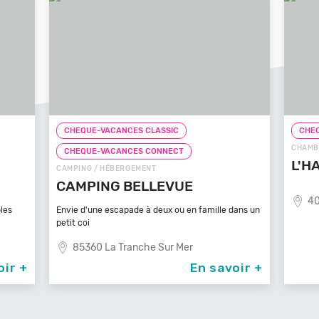
CHEQUE-VACANCES CLASSIC
CHE
CHAMBRE D'HÔTES / HÉBERGEMENT
CHE
L'HACIENDA
GÎTE 
LES
40400 Tartas
dans un
Un Vér
son sp
87
oir +
En savoir +