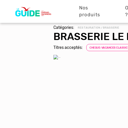
Navigation
Aller
au
Nos
O
principale
contenu
produits
principal
Catégories:
RESTAURATION / BRASSERIE
BRASSERIE LE
Titres acceptés:
CHEQUE-VACANCES CLASSIC