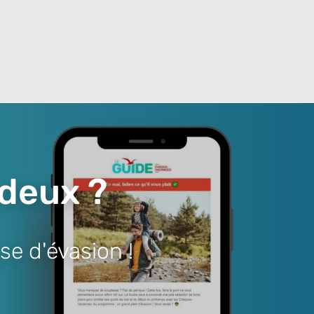
 deux ?
se d'évasion !