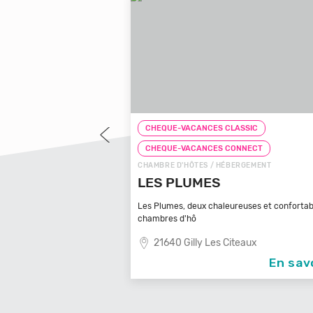
LASSIC
CHEQUE-VACANCES CLASSIC
CONNECT
CHEQUE-VACANCES CONNECT
ÉBERGEMENT
CAMPING / HÉBERGEMENT
CAMPING BELLEVUE
ureuses et confortables
Envie d'une escapade à deux ou en famille 
petit coi
Citeaux
85360 La Tranche Sur Mer
En savoir +
En sav