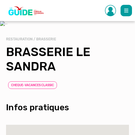
Aller
au
contenu
principal
RESTAURATION / BRASSERIE
BRASSERIE LE
SANDRA
CHEQUE-VACANCES CLASSIC
Infos pratiques