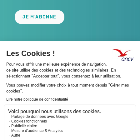
JE M'ABONNE
A propos 👇
Suivez-nous 👇
Infos légales 👇
Phishing : restez vigilants👇