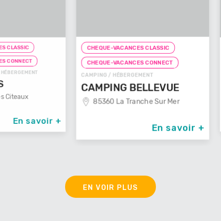
CHEQUE-
CHEQUE-VACANCES CLASSIC
CHAMBRE D
T
CHEQUE-VACANCES CONNECT
L'HAC
NT
CAMPING / HÉBERGEMENT
40400
CAMPING BELLEVUE
85360 La Tranche Sur Mer
avoir +
En savoir +
EN VOIR PLUS