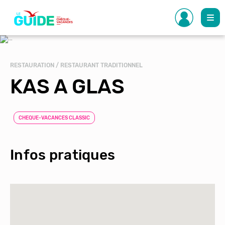
Aller
au
contenu
principal
RESTAURATION / RESTAURANT TRADITIONNEL
KAS A GLAS
CHEQUE-VACANCES CLASSIC
Infos pratiques