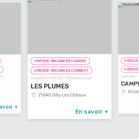
CHEQUE-VACANCES CLASSIC
CHEQUE-VACANCES CLASSI
CHEQUE-VACANCES CONNECT
CHEQUE-VACANCES CONNE
CHAMBRE D'HÔTES / HÉBERGEMENT
CAMPING / HÉBERGEMENT
LES PLUMES
CAMPING BELLE
21640 Gilly Les Citeaux
85360 La Tranche Sur
En savoir +
En 