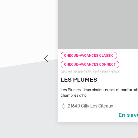
LASSIC
CHEQUE-VACANCES CLASSIC
CONNECT
CHEQUE-VACANCES CONNECT
BERGEMENT
CHAMBRE D'HÔTES / HÉBERGEMENT
 D'ARBOUSSE
LES PLUMES
usse ! Notre gîte et
Les Plumes, deux chaleureuses et confortab
chambres d'hô
u Gard
21640 Gilly Les Citeaux
En savoir +
En sav