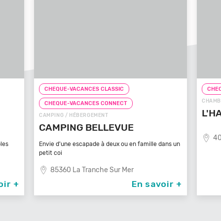
CHEQUE-VACANCES CLASSIC
CHEQ
CHAMB
CHEQUE-VACANCES CONNECT
L'H
CAMPING / HÉBERGEMENT
CAMPING BELLEVUE
40
les
Envie d'une escapade à deux ou en famille dans un
petit coi
85360 La Tranche Sur Mer
oir +
En savoir +