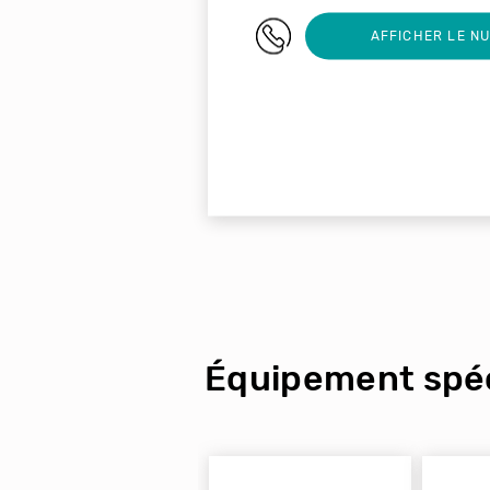
+0475286107
AFFICHER LE N
Équipement spéc