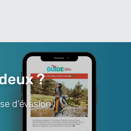
 deux ?
se d'évasion !