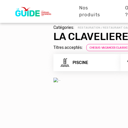
Navigation
Aller
au
Nos
O
principale
contenu
produits
principal
Catégories:
RESTAURATION / RESTAURANT G
LA CLAVELIER
Titres acceptés:
CHEQUE-VACANCES CLASSIC
PISCINE