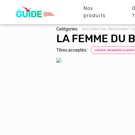
Navigation
Aller
au
Nos
O
principale
contenu
produits
principal
Catégories:
RESTAURATION / RESTAURANT TR
LA FEMME DU 
Titres acceptés:
CHEQUE-VACANCES CLASSIC