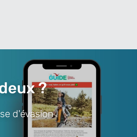
 deux ?
se d'évasion !