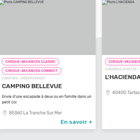
CHEQUE-VACANCES CLASSIC
CHEQ
CHAMBRE D'HÔTES / HÉBERGEMENT
CHE
L'HACIENDA
GÎTE /
LES
40400 Tartas
ans un
Un Vér
son sp
87
oir +
En savoir +