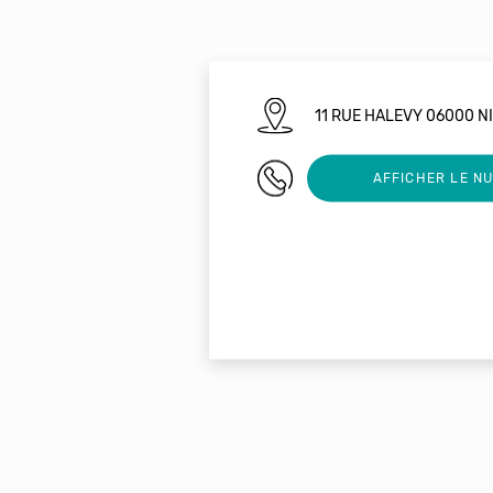
11 RUE HALEVY 06000 N
0622103755
AFFICHER LE N