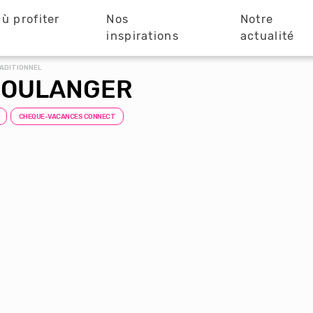
ù profiter
Nos
Notre
?
inspirations
actualité
ADITIONNEL
BOULANGER
CHEQUE-VACANCES CONNECT