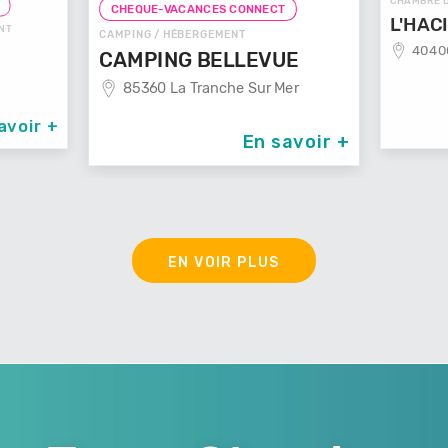
CHAMBRE D
T
CHEQUE-VACANCES CONNECT
L'HAC
NT
CAMPING / HÉBERGEMENT
40400
CAMPING BELLEVUE
85360 La Tranche Sur Mer
avoir +
En savoir +
EN VOIR PLUS