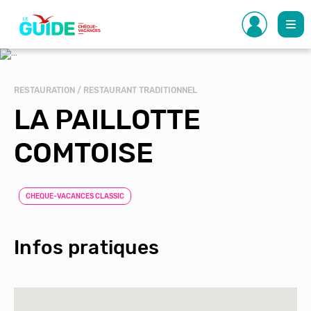
Aller
au
contenu
principal
RESTAURATION / RESTAURANT TRADITIONNEL
LA PAILLOTTE
COMTOISE
CHEQUE-VACANCES CLASSIC
Infos pratiques