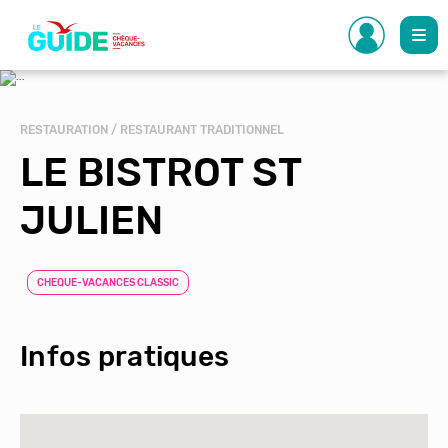
Aller
au
contenu
principal
RESTAURATION / RESTAURANT TRADITIONNEL
LE BISTROT ST
JULIEN
CHEQUE-VACANCES CLASSIC
Infos pratiques