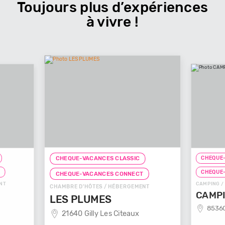
Toujours plus d’expériences
à vivre !
 CLASSIC
CHEQUE-VACANCES CLASSIC
 CONNECT
CHEQUE-VACANCES CONNECT
HÉBERGEMENT
CAMPING / HÉBERGEMENT
CAMPING BELLEVUE
 Citeaux
85360 La Tranche Sur Mer