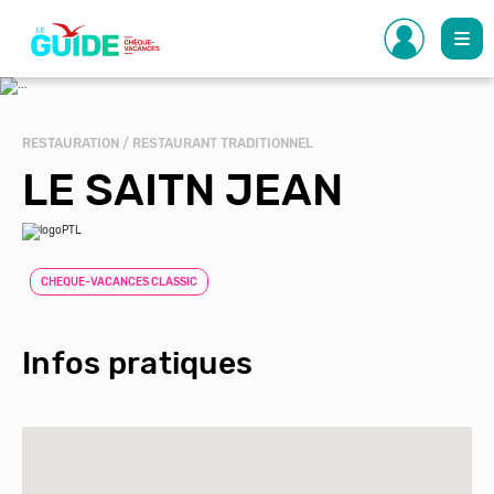
Aller
au
contenu
principal
RESTAURATION / RESTAURANT TRADITIONNEL
LE SAITN JEAN
CHEQUE-VACANCES CLASSIC
Infos pratiques