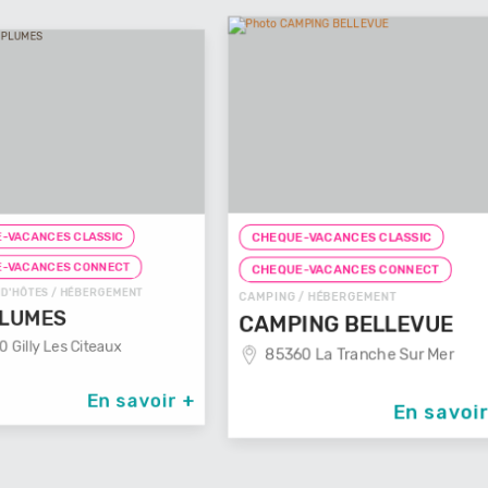
C
CHEQU
CHEQUE-VACANCES CLASSIC
CHAMBRE
CT
CHEQUE-VACANCES CONNECT
L'HA
MENT
CAMPING / HÉBERGEMENT
404
CAMPING BELLEVUE
x
85360 La Tranche Sur Mer
savoir +
En savoir +