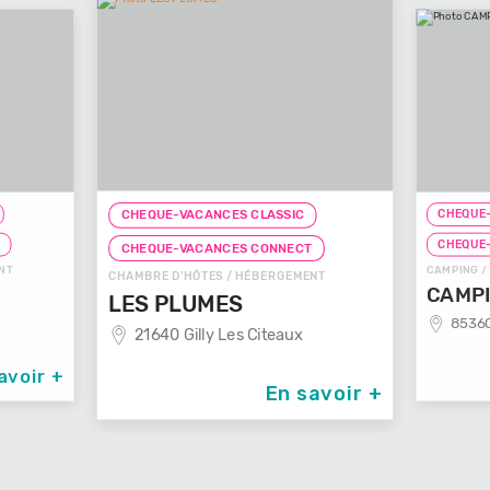
CHEQUE-VA
CHEQUE-VACANCES CLASSIC
CHEQUE-V
CHEQUE-VACANCES CONNECT
CAMPING / H
CHAMBRE D'HÔTES / HÉBERGEMENT
CAMPIN
LES PLUMES
85360 L
21640 Gilly Les Citeaux
voir +
En savoir +