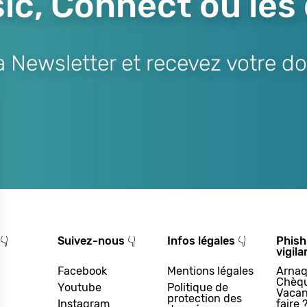
ic, Connect ou les
Newsletter et recevez votre do
👇
Suivez-nous 👇
Infos légales 👇
Phish
vigila
Facebook
Mentions légales
Arnaq
Chèq
Youtube
Politique de
Vacan
protection des
Instagram
faire 