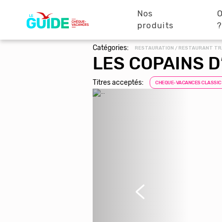
Navigation
Aller
au
Nos
O
principale
contenu
produits
principal
Catégories:
RESTAURATION / RESTAURANT TR
LES COPAINS 
Titres acceptés:
CHEQUE-VACANCES CLASSIC
Précédent