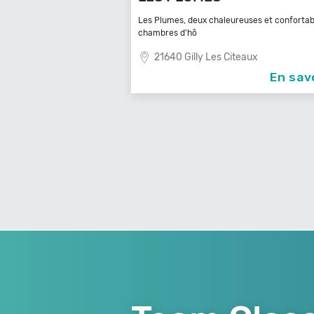
usse ! Notre gîte et
Les Plumes, deux chaleureuses et confortab
chambres d'hô
u Gard
21640 Gilly Les Citeaux
En savoir +
En sav