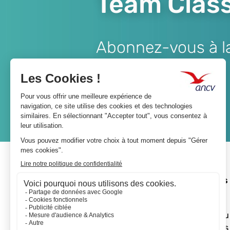
Team Class
Abonnez-vous à la 
Lien
JE M'ABONNE
A propos 
L'ANCV
Le réseau
Les actus