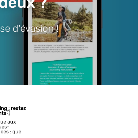
 deux ?
se d'évasion !
ing : restez
nts👇
ue aux
ues-
ces : que
?