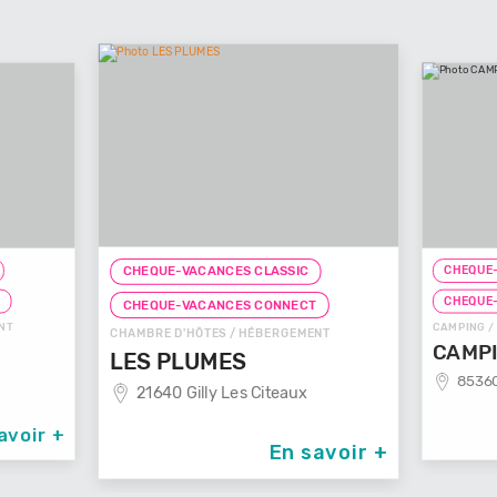
CHEQUE-
CHEQUE-VACANCES CLASSIC
T
CHEQUE
CHEQUE-VACANCES CONNECT
NT
CAMPING /
CHAMBRE D'HÔTES / HÉBERGEMENT
CAMPI
LES PLUMES
85360
21640 Gilly Les Citeaux
avoir +
En savoir +