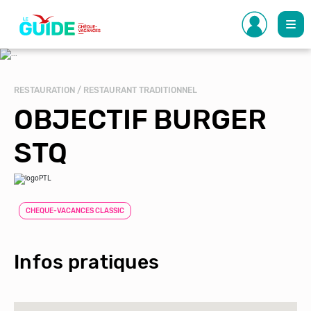
Aller
au
contenu
principal
RESTAURATION / RESTAURANT TRADITIONNEL
OBJECTIF BURGER
STQ
CHEQUE-VACANCES CLASSIC
Infos pratiques