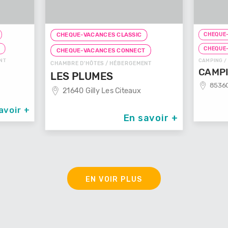
CHEQUE-
CHEQUE-VACANCES CLASSIC
T
CHEQUE
CHEQUE-VACANCES CONNECT
NT
CAMPING /
CHAMBRE D'HÔTES / HÉBERGEMENT
CAMPI
LES PLUMES
85360
21640 Gilly Les Citeaux
avoir +
En savoir +
EN VOIR PLUS