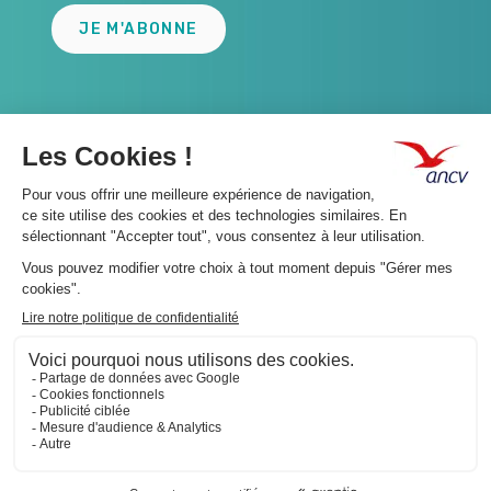
JE M'ABONNE
A propos 👇
Suivez-nous 👇
Infos légales 👇
Phishing : restez vigilants👇