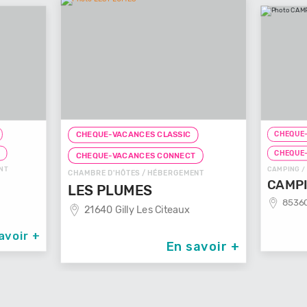
CHEQUE-
CHEQUE-VACANCES CLASSIC
T
CHEQUE
CHEQUE-VACANCES CONNECT
NT
CAMPING /
CHAMBRE D'HÔTES / HÉBERGEMENT
CAMPI
LES PLUMES
85360
21640 Gilly Les Citeaux
avoir +
En savoir +