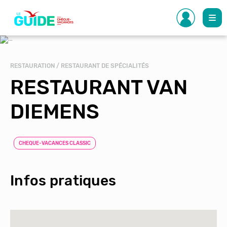
Aller
au
contenu
principal
RESTAURATION / RESTAURANT DE SPÉCIALITÉS
RESTAURANT VAN
DIEMENS
CHEQUE-VACANCES CLASSIC
Infos pratiques