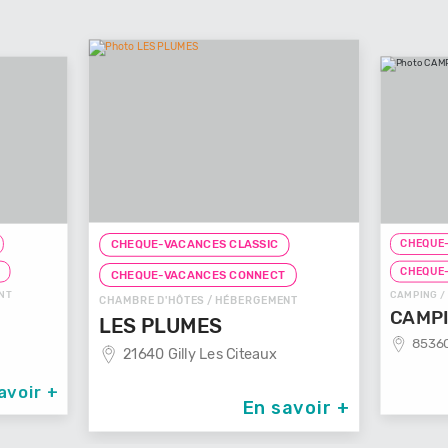
CHEQUE-
CHEQUE-VACANCES CLASSIC
T
CHEQUE
CHEQUE-VACANCES CONNECT
NT
CAMPING /
CHAMBRE D'HÔTES / HÉBERGEMENT
CAMPI
LES PLUMES
85360
21640 Gilly Les Citeaux
avoir +
En savoir +