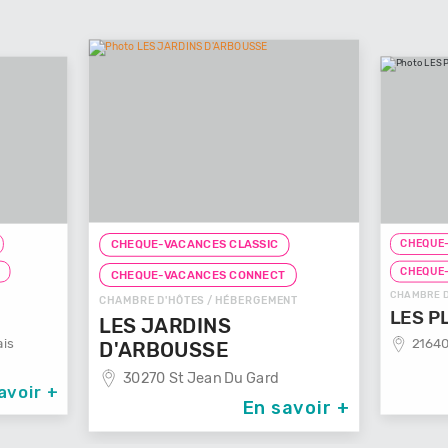
CHEQUE-
CHEQUE-VACANCES CLASSIC
T
CHEQUE
CHEQUE-VACANCES CONNECT
CHAMBRE D
CHAMBRE D'HÔTES / HÉBERGEMENT
LES P
LES JARDINS
is
21640
D'ARBOUSSE
30270 St Jean Du Gard
avoir +
En savoir +