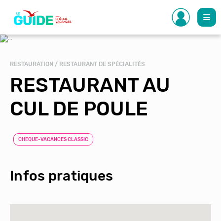
Aller
au
contenu
principal
RESTAURATION / RESTAURANT DE SPÉCIALITÉS
RESTAURANT AU
CUL DE POULE
CHEQUE-VACANCES CLASSIC
Infos pratiques