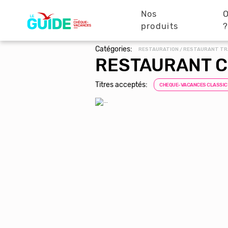
Navigation
Aller
au
Nos
O
principale
contenu
produits
principal
Catégories:
RESTAURATION / RESTAURANT TR
RESTAURANT C
Titres acceptés:
CHEQUE-VACANCES CLASSIC