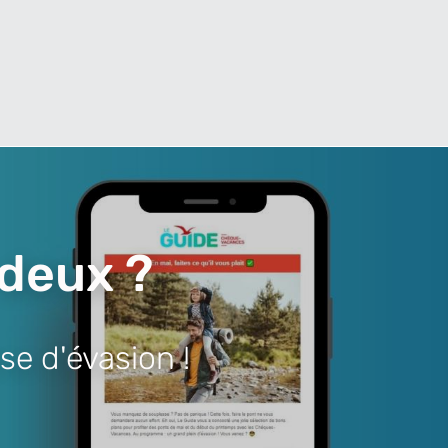
 deux ?
se d'évasion !