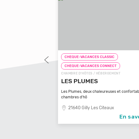
LASSIC
CHEQUE-VACANCES CLASSIC
CONNECT
CHEQUE-VACANCES CONNECT
BERGEMENT
CHAMBRE D'HÔTES / HÉBERGEMENT
 D'ARBOUSSE
LES PLUMES
usse ! Notre gîte et
Les Plumes, deux chaleureuses et confortab
chambres d'hô
u Gard
21640 Gilly Les Citeaux
En savoir +
En sav