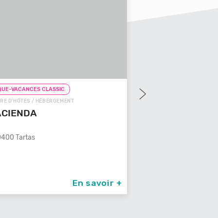
UE-VACANCES CLASSIC
CHEQUE-VACANCES CLAS
RE D'HÔTES / HÉBERGEMENT
CHEQUE-VACANCES CON
ACIENDA
GÎTE / HÉBERGEMENT
LES 3 CLEFS DE
400 Tartas
Un Véritable temple de dou
son spa
87260 St Jean Ligou
En savoir +