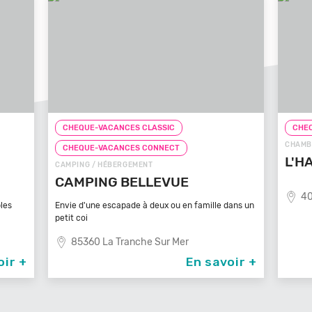
CHEQUE-VACANCES CLASSIC
CHEQ
CHAMB
CHEQUE-VACANCES CONNECT
L'H
CAMPING / HÉBERGEMENT
CAMPING BELLEVUE
40
les
Envie d'une escapade à deux ou en famille dans un
petit coi
85360 La Tranche Sur Mer
oir +
En savoir +