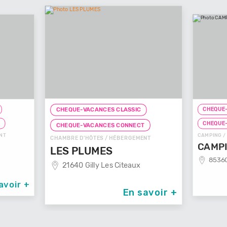
CHEQUE-
CHEQUE-VACANCES CLASSIC
T
CHEQUE
CHEQUE-VACANCES CONNECT
NT
CAMPING /
CHAMBRE D'HÔTES / HÉBERGEMENT
CAMPI
LES PLUMES
85360
21640 Gilly Les Citeaux
avoir +
En savoir +