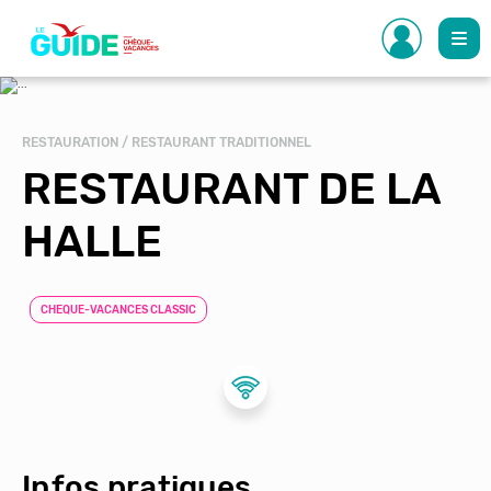
Aller
au
contenu
principal
RESTAURATION / RESTAURANT TRADITIONNEL
RESTAURANT DE LA
HALLE
CHEQUE-VACANCES CLASSIC
Infos pratiques