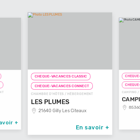
CHEQUE-
CHEQUE-VACANCES CLASSIC
T
CHEQUE
CHEQUE-VACANCES CONNECT
NT
CAMPING /
CHAMBRE D'HÔTES / HÉBERGEMENT
CAMPI
LES PLUMES
85360
21640 Gilly Les Citeaux
avoir +
En savoir +