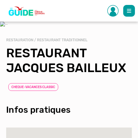
Aller
au
contenu
principal
RESTAURATION / RESTAURANT TRADITIONNEL
RESTAURANT
JACQUES BAILLEUX
CHEQUE-VACANCES CLASSIC
Infos pratiques