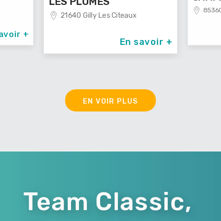
CAMPING BELLEVUE
ly Les Citeaux
85360 La Tranche Sur Mer
En savoir +
En savoir +
EN VOIR PLUS
Team Classic,