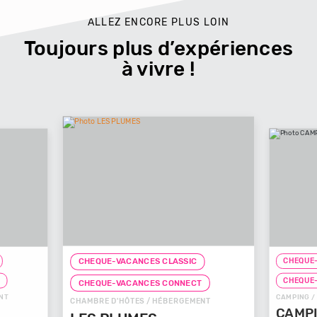
ALLEZ ENCORE PLUS LOIN
Toujours plus d’expériences
à vivre !
ANCES CLASSIC
CHEQUE-VACANCES CLASSIC
ANCES CONNECT
CHEQUE-VACANCES CONNECT
TES / HÉBERGEMENT
CAMPING / HÉBERGEMENT
MES