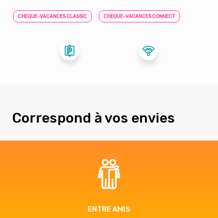
CHEQUE-VACANCES CLASSIC
CHEQUE-VACANCES CONNECT
Correspond à vos envies
 AMIS
BIEN-