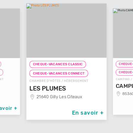
CHEQUE-
CHEQUE-VACANCES CLASSIC
T
CHEQUE
CHEQUE-VACANCES CONNECT
NT
CAMPING /
CHAMBRE D'HÔTES / HÉBERGEMENT
CAMPI
LES PLUMES
85360
21640 Gilly Les Citeaux
avoir +
En savoir +