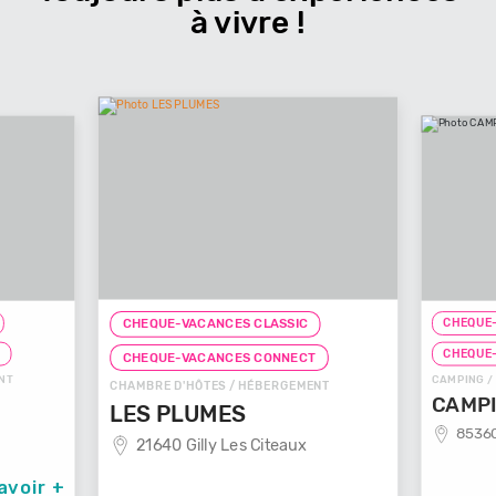
à vivre !
CHEQUE-
CHEQUE-VACANCES CLASSIC
T
CHEQUE
CHEQUE-VACANCES CONNECT
NT
CAMPING /
CHAMBRE D'HÔTES / HÉBERGEMENT
CAMPI
LES PLUMES
85360
21640 Gilly Les Citeaux
avoir +