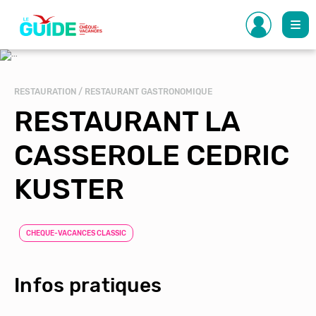
Aller
au
contenu
principal
RESTAURATION / RESTAURANT GASTRONOMIQUE
RESTAURANT LA
CASSEROLE CEDRIC
KUSTER
CHEQUE-VACANCES CLASSIC
Infos pratiques