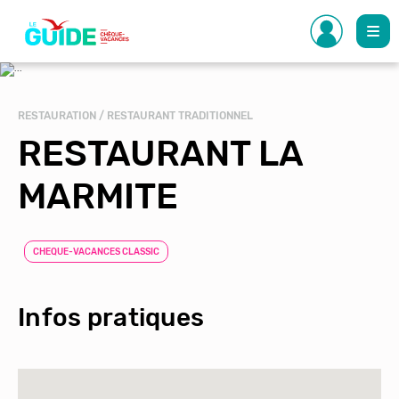
Aller
au
contenu
principal
RESTAURATION / RESTAURANT TRADITIONNEL
RESTAURANT LA
MARMITE
CHEQUE-VACANCES CLASSIC
Infos pratiques