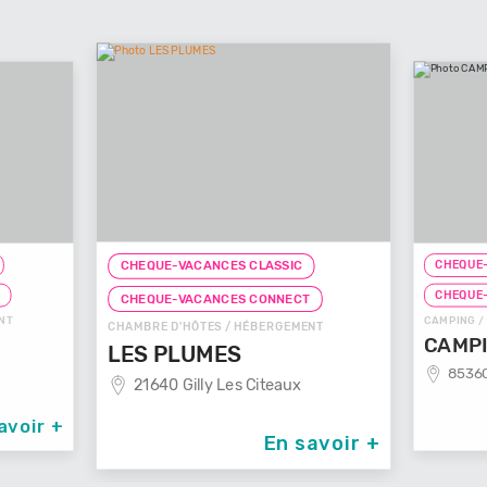
CHEQUE-
CHEQUE-VACANCES CLASSIC
T
CHEQUE
CHEQUE-VACANCES CONNECT
NT
CAMPING /
CHAMBRE D'HÔTES / HÉBERGEMENT
CAMPI
LES PLUMES
85360
21640 Gilly Les Citeaux
avoir +
En savoir +