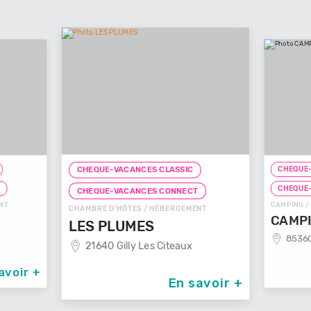
CHEQUE-
CHEQUE-VACANCES CLASSIC
T
CHEQUE
CHEQUE-VACANCES CONNECT
NT
CAMPING /
CHAMBRE D'HÔTES / HÉBERGEMENT
CAMPI
LES PLUMES
85360
21640 Gilly Les Citeaux
avoir +
En savoir +