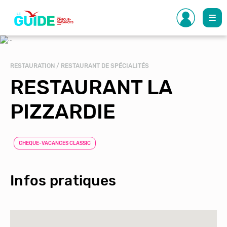
Aller
au
contenu
principal
RESTAURATION / RESTAURANT DE SPÉCIALITÉS
RESTAURANT LA
PIZZARDIE
CHEQUE-VACANCES CLASSIC
Infos pratiques