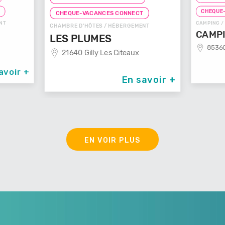
T
CHEQUE
CHEQUE-VACANCES CONNECT
NT
CAMPING /
CHAMBRE D'HÔTES / HÉBERGEMENT
CAMPI
LES PLUMES
85360
21640 Gilly Les Citeaux
avoir +
En savoir +
EN VOIR PLUS