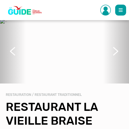
Aller
au
contenu
principal
Précédent
Suivant
RESTAURATION / RESTAURANT TRADITIONNEL
RESTAURANT LA
VIEILLE BRAISE