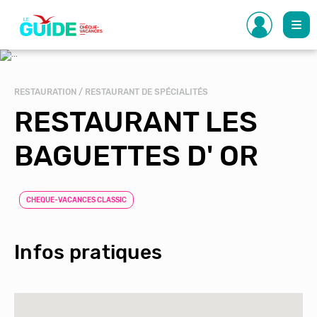
Aller
au
contenu
principal
RESTAURATION / RESTAURANT DE SPÉCIALITÉS
RESTAURANT LES
BAGUETTES D' OR
CHEQUE-VACANCES CLASSIC
Infos pratiques