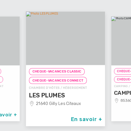
CHEQUE-
CHEQUE-VACANCES CLASSIC
T
CHEQUE
CHEQUE-VACANCES CONNECT
NT
CAMPING /
CHAMBRE D'HÔTES / HÉBERGEMENT
CAMPI
LES PLUMES
85360
21640 Gilly Les Citeaux
avoir +
En savoir +